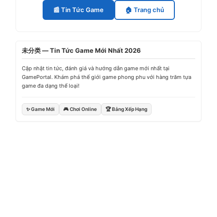
📰 Tin Tức Game
🏠 Trang chủ
未分类 — Tin Tức Game Mới Nhất 2026
Cập nhật tin tức, đánh giá và hướng dẫn game mới nhất tại
GamePortal. Khám phá thế giới game phong phu với hàng trăm tựa
game đa dạng thể loại!
✨ Game Mới
🎮 Chơi Online
🏆 Bảng Xếp Hạng