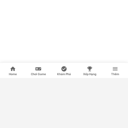
Home
Chơi Game
Khám Phá
Xếp Hạng
Thêm
VietGame – Cổng Game Online Miễn
Phí Hàng Đầu Việt Nam
Cổng game hàng đầu Việt Nam - Nơi tổng hợp và chia sẻ những game